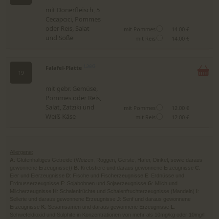
mit Dönerfleisch, 5
Cecapcici, Pommes
oder Reis, Salat
mit Pommes
14.00 €
und Soße
mit Reis
14.00 €
Falafel-Platte
1,3,8,G
19
mit gebr. Gemüse,
Pommes oder Reis,
Salat, Zatziki und
mit Pommes
12.00 €
Weiß-Käse
mit Reis
12.00 €
Allergene:
A
: Glutenhaltiges Getreide (Weizen, Roggen, Gerste, Hafer, Dinkel, sowie daraus
gewonnene Erzeugnisse))
B
: Krebstiere und daraus gewonnene Erzeugnisse
C
:
Eier und Eierzeugnisse
D
: Fische und Fischerzeugnisse
E
: Erdnüsse und
Erdnusserzeugnisse
F
: Sojabohnen und Sojaerzeugnisse
G
: Milch und
Milcherzeugnisse
H
: Schalenfrüchte und Schalenfruchterzeugnisse (Mandeln)
I
:
Sellerie und daraus gewonnene Erzeugnisse
J
: Senf und daraus gewonnene
Erzeugnisse
K
: Sesamsamen und daraus gewonnene Erzeugnisse
L
:
Schwefeldioxid und Sulphite in Konzentrationen von mehr als 10mg/kg oder 10mg/l