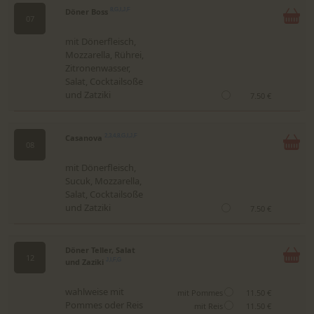
Döner Boss
8,G,I,J,F
07
mit Dönerfleisch,
Mozzarella, Rührei,
Zitronenwasser,
Salat, Cocktailsoße
und Zatziki
7.50 €
Casanova
2,3,4,8,G,I,J,F
08
mit Dönerfleisch,
Sucuk, Mozzarella,
Salat, Cocktailsoße
und Zatziki
7.50 €
Döner Teller, Salat
12
und Zaziki
J,I,F,G
wahlweise mit
mit Pommes
11.50 €
Pommes oder Reis
mit Reis
11.50 €