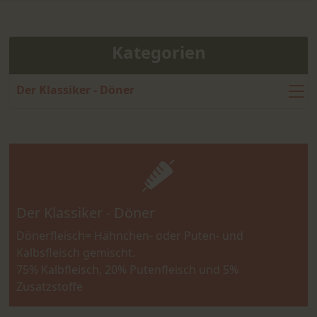
Kategorien
Der Klassiker - Döner
Der Klassiker - Döner
Dönerfleisch= Hähnchen- oder Puten- und
Kalbsfleisch gemischt.
75% Kalbfleisch, 20% Putenfleisch und 5%
Zusatzstoffe