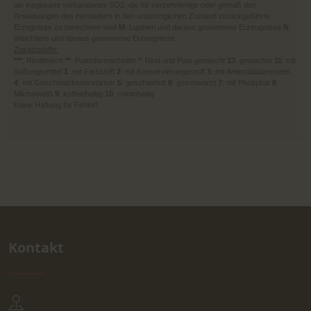
als insgesamt vorhandenes SO2, die für verzehrfertige oder gemäß den
Anweisungen des Herstellers in den ursprünglichen Zustand zurückgeführte
Erzegnisse zu berechnen sind
M
: Lupinen und daraus gewonnene Erzeugnisse
N
:
Weichtiere und daraus gewonnene Erzeugnisse
Zusatzstoffe:
***
: Rindfleisch
**
: Putenformschnitte
*
: Rind und Pute gemischt
13
: gewachst
11
: mit
Süßungsmittel
1
: mit Farbstoff
2
: mit Konservierungsstoff
3
: mit Antioxidationsmittel
4
: mit Geschmacksverstärker
5
: geschwefelt
6
: geschwärzt
7
: mit Phosphat
8
:
Milcheiweiß
9
: koffeinhaltig
10
: chininhaltig
Keine Haftung für Fehler!
Kontakt