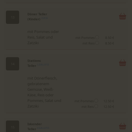
Döner Teller
13
(Kinder)
J,I,F,G
mit Pommes oder
Reis, Salat und
mit Pommes
8.50 €
Zatziki
mit Reis
8.50 €
Stations
14
Teller
1,3,8,I,J,F,G
mit Dönerfleisch,
gebratenem
Gemüse, Weiß-
Käse, Reis oder
Pommes, Salat und
mit Pommes
12.50 €
Zatziki
mit Reis
12.50 €
Iskender
15
Teller
2,3,A,I,J,F,G