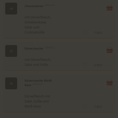
Cheesedöner
13,8,G,I,J,F
04
mit Dönerfleisch,
Scheibenkäse,
Salat und
Cocktailsoße
7.00 €
Dönertasche
1,3,8,G,F,I,J
05
mit Dönerfleisch,
Salat und Soße
6.50 €
Dönertasche Weiß-
06
Käse
1,3,8,I,J,F,G
Dönerfleisch mit
Salat, Soße und
Weiß-Käse
7.00 €