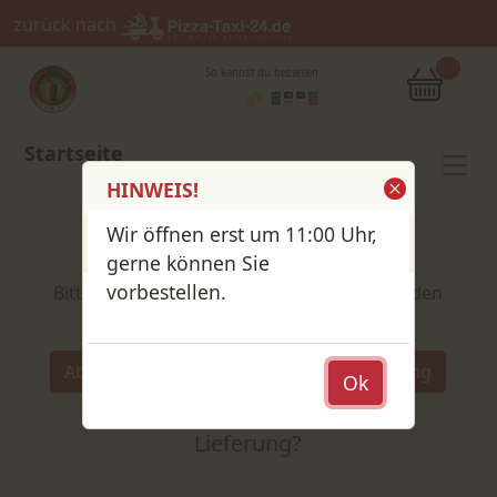
zurück nach
So kannst du bezahlen
Startseite
HINWEIS!
Wir öffnen erst um 11:00 Uhr,
Shop / Speisekarte
gerne können Sie
vorbestellen.
Bitte wähle deine Produkte und lege sie in den
Warenkorb
Wähle:
Abholung
Lieferung
Ok
Abholung
oder
Lieferung?