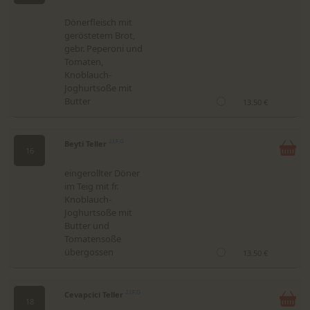
Dönerfleisch mit
geröstetem Brot,
gebr. Peperoni und
Tomaten,
Knoblauch-
Joghurtsoße mit
Butter
13.50 €
Beyti Teller
J,I,F,G
16
eingerollter Döner
im Teig mit fr.
Knoblauch-
Joghurtsoße mit
Butter und
Tomatensoße
übergossen
13.50 €
Cevapcici Teller
J,I,F,G
18