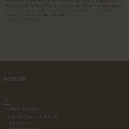
***
: Rindfleisch
**
: Putenformschnitte
*
: Rind und Pute gemischt
13
: gewachst
11
: mit
Süßungsmittel
1
: mit Farbstoff
2
: mit Konservierungsstoff
3
: mit Antioxidationsmittel
4
: mit Geschmacksverstärker
5
: geschwefelt
6
: geschwärzt
7
: mit Phosphat
8
:
Milcheiweiß
9
: koffeinhaltig
10
: chininhaltig
Keine Haftung für Fehler!
Kontakt
Kebab Station
Inhaber: Solia Nauaf Babir
Stirper Str. 62
59557 Lippstadt