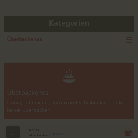
Kategorien
Überbackenes
Überbackenes
Döner, Lahmacun, Dürum und Scheibenkartoffeln
lecker überbacken.
Döner
31
überbacken
1,3,8,I,J,F,G