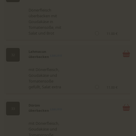
Dönerfleisch
überbacken mit
Goudakäse in
Tomatensoße, mit
Salat und Brot
11.00 €
Lahmacun
32
überbacken
1,3,8,I,J,F,G
mit Dönerfleisch,
Goudakäse und
Tomatensoße
gefüllt, Salat extra
11.00 €
Dürüm
33
überbacken
1,3,8,I,J,F,G
mit Dönerfleisch,
Goudakäse und
Tomatensoße