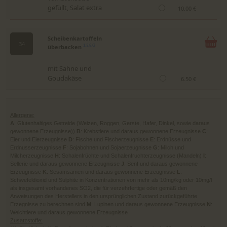
gefüllt, Salat extra
10.00 €
Scheibenkartoffeln
34
überbacken
1,3,8,G
mit Sahne und
Goudakäse
6.50 €
Allergene:
A
: Glutenhaltiges Getreide (Weizen, Roggen, Gerste, Hafer, Dinkel, sowie daraus
gewonnene Erzeugnisse))
B
: Krebstiere und daraus gewonnene Erzeugnisse
C
:
Eier und Eierzeugnisse
D
: Fische und Fischerzeugnisse
E
: Erdnüsse und
Erdnusserzeugnisse
F
: Sojabohnen und Sojaerzeugnisse
G
: Milch und
Milcherzeugnisse
H
: Schalenfrüchte und Schalenfruchterzeugnisse (Mandeln)
I
:
Sellerie und daraus gewonnene Erzeugnisse
J
: Senf und daraus gewonnene
Erzeugnisse
K
: Sesamsamen und daraus gewonnene Erzeugnisse
L
:
Schwefeldioxid und Sulphite in Konzentrationen von mehr als 10mg/kg oder 10mg/l
als insgesamt vorhandenes SO2, die für verzehrfertige oder gemäß den
Anweisungen des Herstellers in den ursprünglichen Zustand zurückgeführte
Erzegnisse zu berechnen sind
M
: Lupinen und daraus gewonnene Erzeugnisse
N
:
Weichtiere und daraus gewonnene Erzeugnisse
Zusatzstoffe: